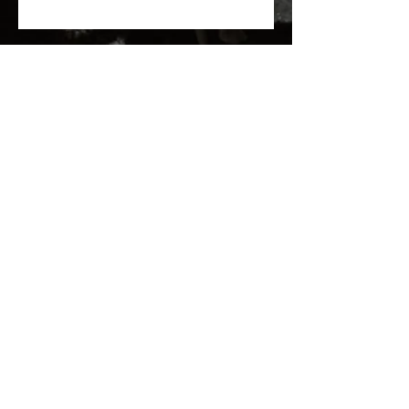
MURIEL DEBRAUWER
Massages
Minceur, Détox, Anti-cellulite
& Anti-Âge
Quantum Energy Healing
Massages Intuitif, Énergétique
Guidances vibratoires
Palais de la Paix
6 boulevard Dubouchage
06000 Nice